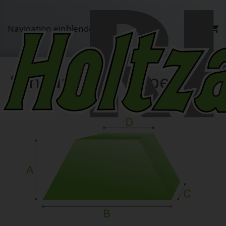
Navigation einblenden
Schaumstoff Trapez