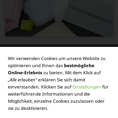
Rob. Holtzapfel GmbH
Wir verwenden Cookies um unsere Website zu
Rohrbacher Straße 30
optimieren und Ihnen das
bestmögliche
Postfach 64
Online-Erlebnis
zu bieten. Mit dem Klick auf
96271 Grub am Forst
„Alle erlauben“
erklären Sie sich damit
einverstanden. Klicken Sie auf
Einstellungen
für
Telefon: +49 (0) 9560 9898-0
weiterführende Informationen und die
Telefax: +49 (0) 9560 9898-66
Möglichkeit, einzelne Cookies zuzulassen oder
E-Mail: info@holtzapfel.de
sie zu deaktivieren.
Internet: www.holtzapfel.de